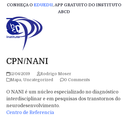
Skip
CONHEÇA O
EDUEDU
, APP GRATUITO DO INSTITUTO
to
ABCD
content
CPN/NANI
12/04/2019
Rodrigo Moser
Mapa
,
Uncategorized
0 Comments
O NANI é um núcleo especializado no diagnóstico
interdisciplinar e em pesquisas dos transtornos do
neurodesenvolvimento.
Centro de Referencia