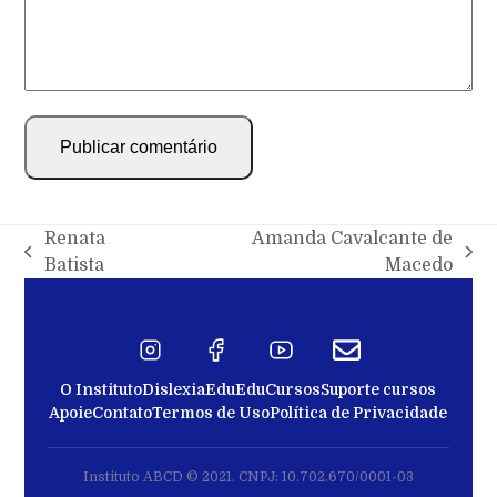
Renata
Amanda Cavalcante de
Batista
Macedo
O Instituto
Dislexia
EduEdu
Cursos
Suporte cursos
Apoie
Contato
Termos de Uso
Política de Privacidade
Instituto ABCD © 2021. CNPJ: 10.702.670/0001-03