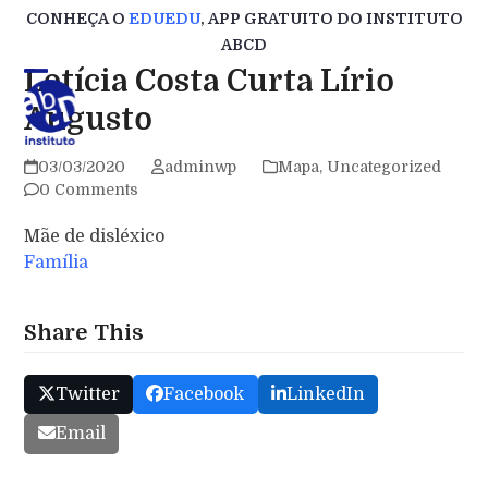
Skip
CONHEÇA O
EDUEDU
, APP GRATUITO DO INSTITUTO
to
ABCD
content
Letícia Costa Curta Lírio
Augusto
03/03/2020
adminwp
Mapa
,
Uncategorized
0 Comments
Mãe de disléxico
Família
Share This
Twitter
Facebook
LinkedIn
Email