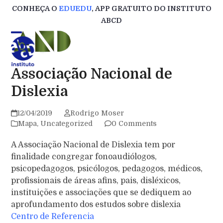
Skip
CONHEÇA O
EDUEDU
, APP GRATUITO DO INSTITUTO
to
ABCD
content
Associação Nacional de
Dislexia
12/04/2019
Rodrigo Moser
Mapa
,
Uncategorized
0 Comments
A Associação Nacional de Dislexia tem por
finalidade congregar fonoaudiólogos,
psicopedagogos, psicólogos, pedagogos, médicos,
profissionais de áreas afins, pais, disléxicos,
instituições e associações que se dediquem ao
aprofundamento dos estudos sobre dislexia
Centro de Referencia