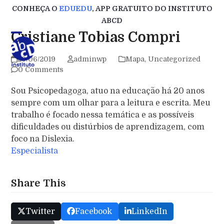
Skip
CONHEÇA O
EDUEDU
, APP GRATUITO DO INSTITUTO
to
ABCD
content
Cristiane Tobias Compri
29/06/2019
adminwp
Mapa
,
Uncategorized
0 Comments
Sou Psicopedagoga, atuo na educação há 20 anos
sempre com um olhar para a leitura e escrita. Meu
trabalho é focado nessa temática e as possíveis
dificuldades ou distúrbios de aprendizagem, com
foco na Dislexia.
Especialista
Share This
Twitter
Facebook
LinkedIn