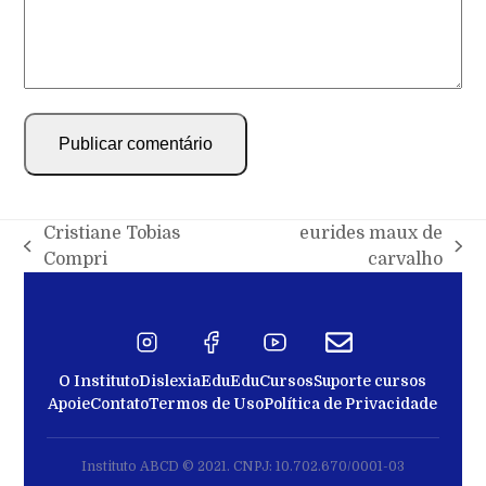
Cristiane Tobias
eurides maux de
Compri
carvalho
O Instituto
Dislexia
EduEdu
Cursos
Suporte cursos
Apoie
Contato
Termos de Uso
Política de Privacidade
Instituto ABCD © 2021. CNPJ: 10.702.670/0001-03