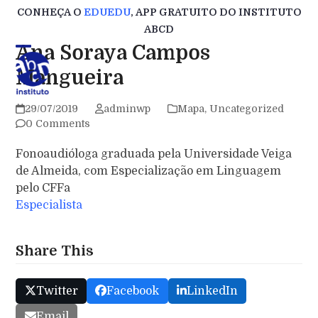
Skip
CONHEÇA O
EDUEDU
, APP GRATUITO DO INSTITUTO
to
ABCD
content
Ana Soraya Campos
Mangueira
29/07/2019
adminwp
Mapa
,
Uncategorized
0 Comments
Fonoaudióloga graduada pela Universidade Veiga
de Almeida, com Especialização em Linguagem
pelo CFFa
Especialista
Share This
Twitter
Facebook
LinkedIn
Email