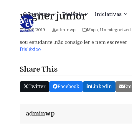
Skip
to
vagner junior
O Instituto
Dislexia
Iniciativas
content
10/09/2019
adminwp
Mapa
,
Uncategorized
sou estudante ,não consigo ler e nem escrever
Disléxico
Share This
Twitter
Facebook
LinkedIn
Ema
adminwp