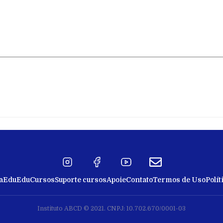
a
EduEdu
Cursos
Suporte cursos
Apoie
Contato
Termos de Uso
Polít
Instituto ABCD © 2021. CNPJ: 10.702.670/0001-03