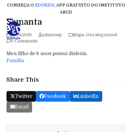
Skip
CONHEÇA O
EDUEDU
, APP GRATUITO DO INSTITUTO
to
ABCD
content
Samanta
24/04/2019
adminwp
Mapa
,
Uncategorized
0 Comments
Meu filho de 6 anos possui dislexia.
Família
Share This
Twitter
Facebook
LinkedIn
Email