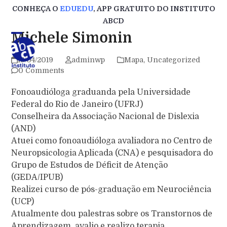
Skip
CONHEÇA O
EDUEDU
, APP GRATUITO DO INSTITUTO
to
ABCD
content
Michele Simonin
18/04/2019
adminwp
Mapa
,
Uncategorized
0 Comments
Fonoaudióloga graduanda pela Universidade
Federal do Rio de Janeiro (UFRJ)
Conselheira da Associação Nacional de Dislexia
(AND)
Atuei como fonoaudióloga avaliadora no Centro de
Neuropsicologia Aplicada (CNA) e pesquisadora do
Grupo de Estudos de Déficit de Atenção
(GEDA/IPUB)
Realizei curso de pós-graduação em Neurociência
(UCP)
Atualmente dou palestras sobre os Transtornos de
Aprendizagem, avalio e realizo terapia.