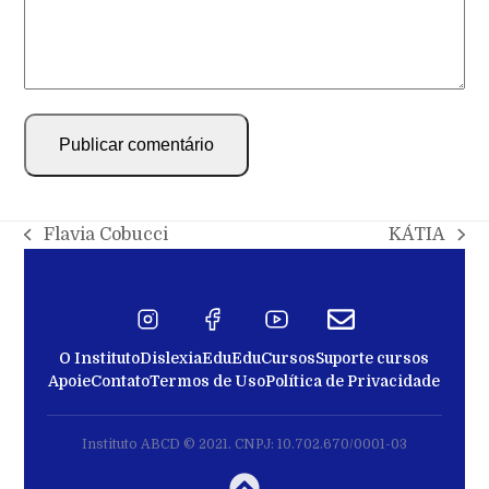
Flavia Cobucci
KÁTIA
O Instituto
Dislexia
EduEdu
Cursos
Suporte cursos
Apoie
Contato
Termos de Uso
Política de Privacidade
Instituto ABCD © 2021. CNPJ: 10.702.670/0001-03