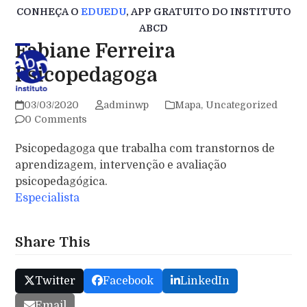
Skip
CONHEÇA O
EDUEDU
, APP GRATUITO DO INSTITUTO
to
ABCD
content
Fabiane Ferreira
Psicopedagoga
03/03/2020
adminwp
Mapa
,
Uncategorized
0 Comments
Psicopedagoga que trabalha com transtornos de
aprendizagem, intervenção e avaliação
psicopedagógica.
Especialista
Share This
Twitter
Facebook
LinkedIn
Email