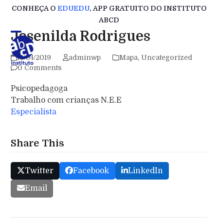
Skip
CONHEÇA O
EDUEDU
, APP GRATUITO DO INSTITUTO
to
ABCD
content
Josenilda Rodrigues
18/04/2019
adminwp
Mapa
,
Uncategorized
0 Comments
Psicopedagoga
Trabalho com crianças N.E.E
Especialista
Share This
Twitter
Facebook
LinkedIn
Email