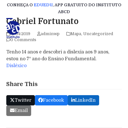
Skip
CONHEÇA O
EDUEDU
, APP GRATUITO DO INSTITUTO
to
ABCD
content
Gabriel Fortunato
16/04/2019
adminwp
Mapa
,
Uncategorized
0 Comments
Tenho 14 anos e descobri a dislexia aos 9 anos,
estou no 7° ano do Ensino Fundamental.
Disléxico
Share This
Twitter
Facebook
LinkedIn
Email