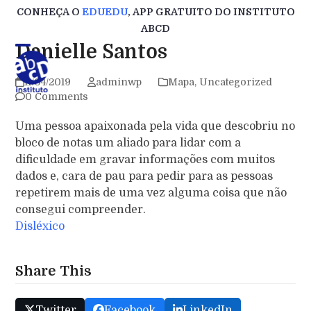
Skip
CONHEÇA O
EDUEDU
, APP GRATUITO DO INSTITUTO
to
ABCD
content
Danielle Santos
11/04/2019
adminwp
Mapa
,
Uncategorized
0 Comments
Uma pessoa apaixonada pela vida que descobriu no
bloco de notas um aliado para lidar com a
dificuldade em gravar informações com muitos
dados e, cara de pau para pedir para as pessoas
repetirem mais de uma vez alguma coisa que não
consegui compreender.
Disléxico
Share This
Twitter
Facebook
LinkedIn