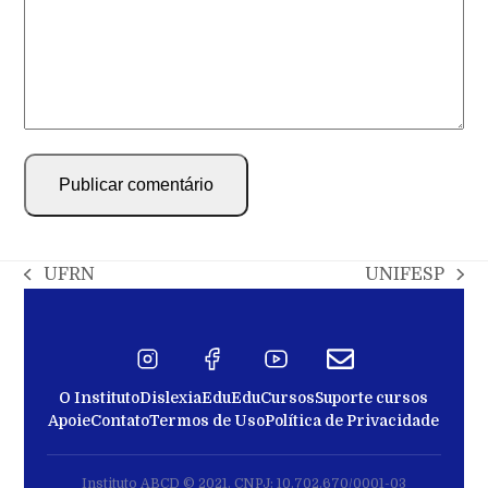
UFRN
UNIFESP
O Instituto
Dislexia
EduEdu
Cursos
Suporte cursos
Apoie
Contato
Termos de Uso
Política de Privacidade
Instituto ABCD © 2021. CNPJ: 10.702.670/0001-03