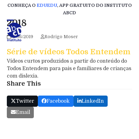
Skip
CONHEÇA O
EDUEDU
, APP GRATUITO DO INSTITUTO
to
ABCD
content
2018
13/06/2019
Rodrigo Moser
Série de vídeos Todos Entendem
Vídeos curtos produzidos a partir do conteúdo do
Todos Entendem para pais e familiares de crianças
com dislexia.
Share This
Twitter
Facebook
LinkedIn
Email