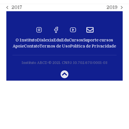
2017
2019
O Instituto
Dislexia
EduEdu
Cursos
Suporte cursos
Apoie
Contato
Termos de Uso
Política de Privacidade
Instituto ABCD © 2021. CNPJ: 10.702.670/0001-03