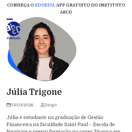
Skip
CONHEÇA O
EDUEDU
, APP GRATUITO DO INSTITUTO
to
ABCD
content
Júlia Trigone
03/03/2026
Diogo
Júlia é estudante na graduação de Gestão
Financeira na faculdade Saint Paul – Escola de
Negócios e possui formação no curso Técnico em